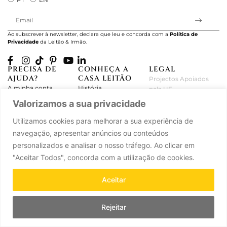
Ao subscrever à newsletter, declara que leu e concorda com a
Política de
Privacidade
da Leitão & Irmão.
PRECISA DE
CONHEÇA A
LEGAL
AJUDA?
CASA LEITÃO
Projectos Apoiados
A minha conta
História
pela UE
Cuidado com as Peças
Atelier
Política de Privacidade
Valorizamos a sua privacidade
Trocas & Devoluções
Oficinas
Termos e Condições
Utilizamos cookies para melhorar a sua experiência de
Perguntas Frequentes
Journal
Livro de Reclamações
navegação, apresentar anúncios ou conteúdos
Contacte-nos
Press
personalizados e analisar o nosso tráfego. Ao clicar em
Carreiras
Parcerias
"Aceitar Todos", concorda com a utilização de cookies.
Aceitar
Leitão & Irmão, 2026. Todos os direitos reservados.
Powered by
Ad-pulse
.
Rejeitar