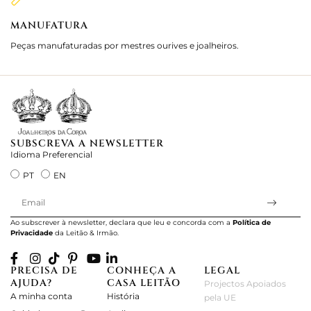
MANUFATURA
M
Peças manufaturadas por mestres ourives e joalheiros.
Jo
e 
SUBSCREVA A NEWSLETTER
Idioma Preferencial
PT
EN
Ao subscrever à newsletter, declara que leu e concorda com a
Política de
Privacidade
da Leitão & Irmão.
PRECISA DE
CONHEÇA A
LEGAL
AJUDA?
CASA LEITÃO
Projectos Apoiados
A minha conta
História
pela UE