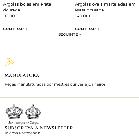
Argolas bolas em Prata
Argolas ovais marteladas em
dourada
Prata dourada
115,00
€
140,00
€
COMPRAR
COMPRAR
SEGUINTE >
MANUFATURA
M
Peças manufaturadas por mestres ourives e joalheiros.
Jo
e 
SUBSCREVA A NEWSLETTER
Idioma Preferencial