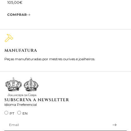
105,00
€
COMPRAR
MANUFATURA
M
Peças manufaturadas por mestres ourives e joalheiros.
Jo
ra
SUBSCREVA A NEWSLETTER
Idioma Preferencial
PT
EN