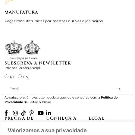
MANUFATURA
M
Peças manufaturadas por mestres ourives e joalheiros.
Jo
e 
SUBSCREVA A NEWSLETTER
Idioma Preferencial
PT
EN
Ao subscrever à newsletter, declara que leu e concorda com a
Política de
Privacidade
da Leitão & Irmão.
PRECISA DE
CONHEÇA A
LEGAL
AJUDA?
CASA LEITÃO
Projectos Apoiados
Valorizamos a sua privacidade
A minha conta
História
pela UE