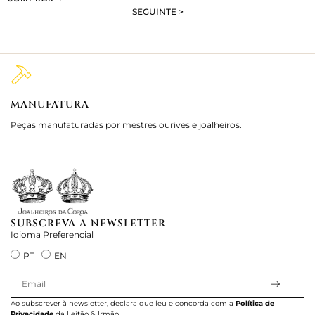
SEGUINTE >
MANUFATURA
M
Peças manufaturadas por mestres ourives e joalheiros.
Jo
e 
SUBSCREVA A NEWSLETTER
Idioma Preferencial
PT
EN
Ao subscrever à newsletter, declara que leu e concorda com a
Política de
Privacidade
da Leitão & Irmão.