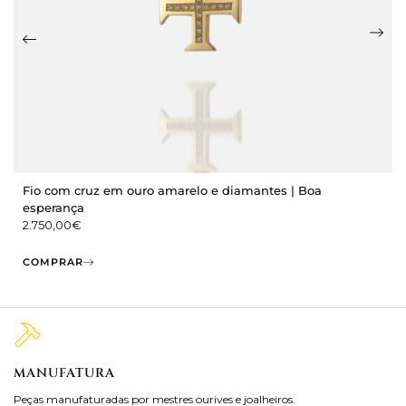
Fio com cruz em ouro amarelo e diamantes | Boa
esperança
2.750,00
€
COMPRAR
MANUFATURA
M
Peças manufaturadas por mestres ourives e joalheiros.
Jo