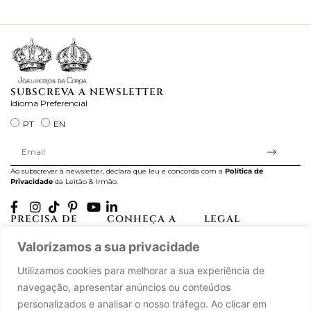
ra
SUBSCREVA A NEWSLETTER
Idioma Preferencial
PT
EN
Ao subscrever à newsletter, declara que leu e concorda com a
Política de
Privacidade
da Leitão & Irmão.
PRECISA DE
CONHEÇA A
LEGAL
AJUDA?
CASA LEITÃO
Projectos Apoiados pela
Valorizamos a sua privacidade
A minha conta
História
UE
Cuidado com as Peças
Atelier
Política de Privacidade
Utilizamos cookies para melhorar a sua experiência de
Trocas & Devoluções
Oficinas
Termos e Condições
navegação, apresentar anúncios ou conteúdos
Perguntas Frequentes
Journal
Livro de Reclamações
personalizados e analisar o nosso tráfego. Ao clicar em