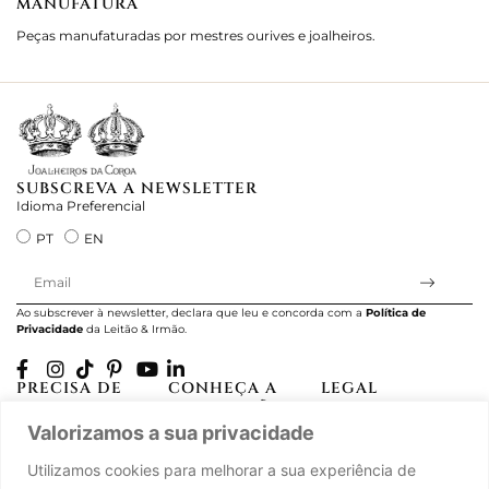
MANUFATURA
M
Peças manufaturadas por mestres ourives e joalheiros.
Jo
e 
SUBSCREVA A NEWSLETTER
Idioma Preferencial
PT
EN
Ao subscrever à newsletter, declara que leu e concorda com a
Política de
Privacidade
da Leitão & Irmão.
PRECISA DE
CONHEÇA A
LEGAL
AJUDA?
CASA LEITÃO
Projectos Apoiados
A minha conta
História
Valorizamos a sua privacidade
pela UE
Cuidado com as Peças
Atelier
Política de Privacidade
Utilizamos cookies para melhorar a sua experiência de
Trocas & Devoluções
Oficinas
Termos e Condições