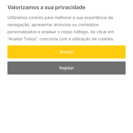
Cada aliança é única e realizada especialmente para si.
Valorizamos a sua privacidade
O nosso
Wedding Specialist
irá ajudar a encontra a aliança
ideal, mais confortável e bonita que vos irá acompanhar ao
Utilizamos cookies para melhorar a sua experiência de
longo da vida
navegação, apresentar anúncios ou conteúdos
SAIBA MAIS
personalizados e analisar o nosso tráfego. Ao clicar em
"Aceitar Todos", concorda com a utilização de cookies.
Aceitar
As jóias para o grande dia
Rejeitar
O vestido faz a noiva, mas as jóias elevam o sentimento.
A seleção de joalharia Leitão & Irmão oferece peças que
combinam do casamento mais clássico ao mais criativo.