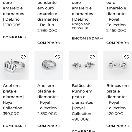
ouro
pendente
ouro
ouro
amarelo e
em ouro
amarelo e
amarelo e
diamantes
amarelo e
diamantes
diamantes
| DeLírio
diamantes
| DeLírio
| Royal
Preço sob
1.190,00
€
| DeLírio
Collection
consulta
2.990,00
€
2.450,00
€
COMPRAR
ENCOMENDAR
COMPRAR
COMPRAR
Anel em
Anel em
Botões de
Brincos em
prata e
platina e
Punho em
prata e
diamante |
diamantes
prata e
diamantes
Royal
| Royal
diamantes
| Royal
Collection
Collection
| Royal
Collection
390,00
€
2.850,00
€
Collection
420,00
€
490,00
€
COMPRAR
COMPRAR
COMPRAR
COMPRAR