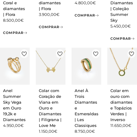
Coral e
diamantes
4.800,00
€
Diamantes
diamantes
| Flora
| Coleção
| Flora
3.900,00
€
Summer
COMPRAR
8.500,00
€
Sky
5.450,00
€
COMPRAR
COMPRAR
COMPRAR
Anel
Colar com
Anel À
Colar em
Summer
Coração de
Trois
ouro com
Sky Vega
Viana em
Diamantes
diamantes
em Ouro
Ouro e
e
e Topázios
19,2k e
Diamantes
Esmeraldas
Verdes |
Diamantes
| Filigrana |
| Les
Inverso
4.950,00
€
Love Me
Classiques
11.650,00
€
1.150,00
€
8.750,00
€