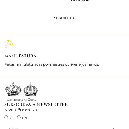
SEGUINTE >
MANUFATURA
M
Peças manufaturadas por mestres ourives e joalheiros.
Jo
e 
SUBSCREVA A NEWSLETTER
Idioma Preferencial
PT
EN