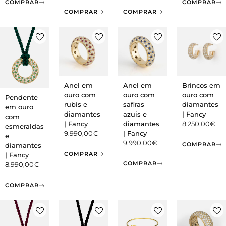
COMPRAR
COMPRAR
COMPRAR
COMPRAR
Anel em
Anel em
Brincos em
ouro com
ouro com
ouro com
Pendente
rubis e
safiras
diamantes
em ouro
diamantes
azuis e
| Fancy
com
| Fancy
diamantes
8.250,00
€
esmeraldas
9.990,00
€
| Fancy
e
9.990,00
€
COMPRAR
diamantes
COMPRAR
| Fancy
COMPRAR
8.990,00
€
COMPRAR