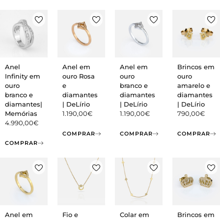
Anel
Anel em
Anel em
Brincos em
Infinity em
ouro Rosa
ouro
ouro
ouro
e
branco e
amarelo e
branco e
diamantes
diamantes
diamantes
diamantes|
| DeLírio
| DeLírio
| DeLírio
Memórias
1.190,00
€
1.190,00
€
790,00
€
4.990,00
€
COMPRAR
COMPRAR
COMPRAR
COMPRAR
Anel em
Fio e
Colar em
Brincos em