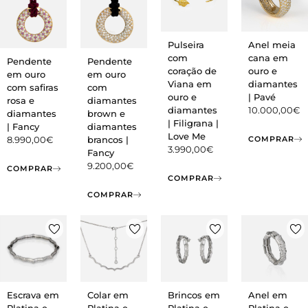
Pulseira
Anel meia
com
cana em
Pendente
Pendente
coração de
ouro e
em ouro
em ouro
Viana em
diamantes
com safiras
com
ouro e
| Pavé
rosa e
diamantes
diamantes
10.000,00
€
diamantes
brown e
| Filigrana |
| Fancy
diamantes
Love Me
COMPRAR
8.990,00
€
brancos |
3.990,00
€
Fancy
9.200,00
€
COMPRAR
COMPRAR
COMPRAR
Escrava em
Colar em
Brincos em
Anel em
Platina e
Platina e
Platina e
Platina e