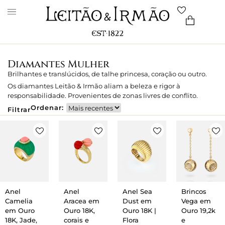
Diamantes Mulher
Brilhantes e translúcidos, de talhe princesa, coração ou outro.
Os diamantes Leitão & Irmão aliam a beleza e rigor à
responsabilidade. Provenientes de zonas livres de conflito.
Ordenar:
Filtrar
Anel
Anel
Anel Sea
Brincos
Camelia
Aracea em
Dust em
Vega em
em Ouro
Ouro 18K,
Ouro 18K |
Ouro 19,2k
18K, Jade,
corais e
Flora
e