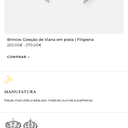
Brincos Coração de Viana em prata | Filigrana
220,00
€
-
270,00
€
COMPRAR
MANUFATURA
M
Peças manufaturadas por mestres ourives e joalheiros.
Jo
ra