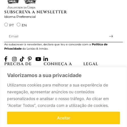
SUBSCREVA A NEWSLETTER
Idioma Preferencial
PT
EN
Ao subscrever à newsletter, declara que leu e concorda com a
Política de
Privacidade
da Leitão & Irmão.
PRECISA DE
CONHEÇA A
LEGAL
AJUDA?
CASA LEITÃO
Projectos Apoiados pela
Valorizamos a sua privacidade
A minha conta
História
UE
Cuidado com as Peças
Atelier
Política de Privacidade
Utilizamos cookies para melhorar a sua experiência de
Trocas & Devoluções
Oficinas
Termos e Condições
navegação, apresentar anúncios ou conteúdos
Perguntas Frequentes
Journal
Livro de Reclamações
personalizados e analisar o nosso tráfego. Ao clicar em
Contacte-nos
Press
"Aceitar Todos", concorda com a utilização de cookies.
Carreiras
Parcerias
Aceitar