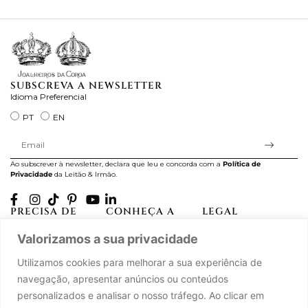
ra
SUBSCREVA A NEWSLETTER
Idioma Preferencial
PT
EN
Ao subscrever à newsletter, declara que leu e concorda com a
Política de
Privacidade
da Leitão & Irmão.
PRECISA DE
CONHEÇA A
LEGAL
AJUDA?
CASA LEITÃO
Projectos Apoiados pela
Valorizamos a sua privacidade
A minha conta
História
UE
Cuidado com as Peças
Atelier
Política de Privacidade
Utilizamos cookies para melhorar a sua experiência de
Trocas & Devoluções
Oficinas
Termos e Condições
navegação, apresentar anúncios ou conteúdos
Perguntas Frequentes
Journal
Livro de Reclamações
personalizados e analisar o nosso tráfego. Ao clicar em
Contacte-nos
Press