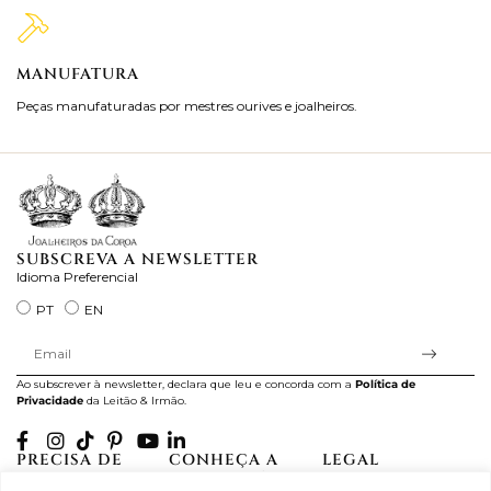
MANUFATURA
M
Peças manufaturadas por mestres ourives e joalheiros.
Jo
ra
SUBSCREVA A NEWSLETTER
Idioma Preferencial
PT
EN
Ao subscrever à newsletter, declara que leu e concorda com a
Política de
Privacidade
da Leitão & Irmão.
PRECISA DE
CONHEÇA A
LEGAL
AJUDA?
CASA LEITÃO
Projectos Apoiados pela