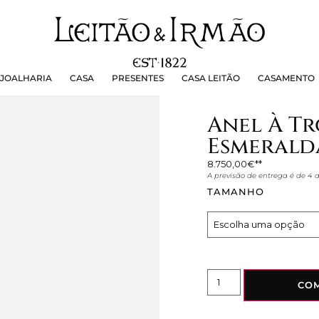
OALHARIA
CASA
PRESENTES
CASA LEITÃO
CASAMEN
JOALHARIA
CASA
PRESENTES
CASA LEITÃO
CASAMENTO
Anel À Tr
Esmeralda
8.750,00
€
A previsão de entrega é de 4
TAMANHO
CO