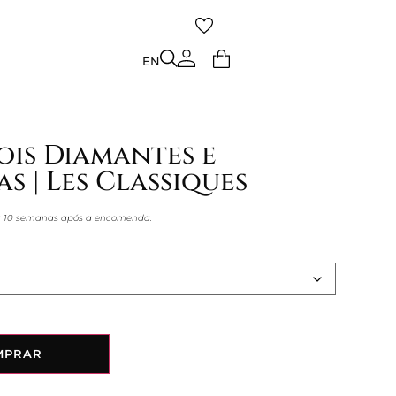
TO
EN
EN
ois Diamantes e
s | Les Classiques
 a 10 semanas após a encomenda.
MPRAR