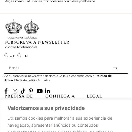
Peças manufaturadas por mestres ourives e joalheiros.
Jo
ra
SUBSCREVA A NEWSLETTER
Idioma Preferencial
PT
EN
Ao subscrever à newsletter, declara que leu e concorda com a
Política de
Privacidade
da Leitão & Irmão.
PRECISA DE
CONHEÇA A
LEGAL
AJUDA?
CASA LEITÃO
Projectos Apoiados pela
Valorizamos a sua privacidade
A minha conta
História
UE
Cuidado com as Peças
Atelier
Política de Privacidade
Utilizamos cookies para melhorar a sua experiência de
Trocas & Devoluções
Oficinas
Termos e Condições
navegação, apresentar anúncios ou conteúdos
Perguntas Frequentes
Journal
Livro de Reclamações