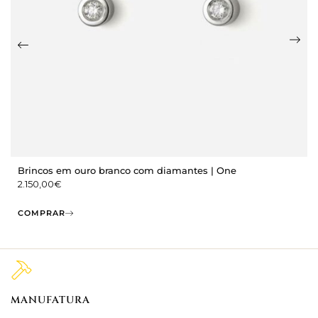
Brincos em ouro branco com diamantes | One
2.150,00
€
COMPRAR
MANUFATURA
M