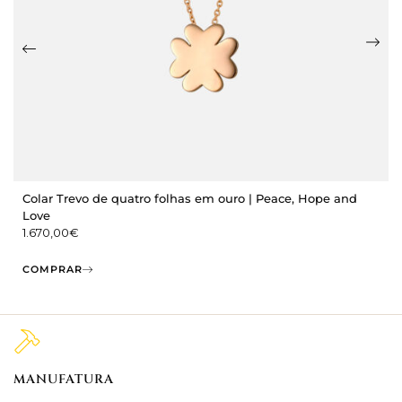
Colar Trevo de quatro folhas em ouro | Peace, Hope and
Love
1.670,00
€
COMPRAR
MANUFATURA
M