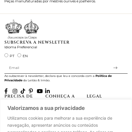
Peças manufaturadas por mestres ourives e joalheiros.
Jo
ra
SUBSCREVA A NEWSLETTER
Idioma Preferencial
PT
EN
Ao subscrever à newsletter, declara que leu e concorda com a
Política de
Privacidade
da Leitão & Irmão.
PRECISA DE
CONHEÇA A
LEGAL
AJUDA?
CASA LEITÃO
Projectos Apoiados pela
Valorizamos a sua privacidade
A minha conta
História
UE
Cuidado com as Peças
Atelier
Política de Privacidade
Utilizamos cookies para melhorar a sua experiência de
Trocas & Devoluções
Oficinas
Termos e Condições
navegação, apresentar anúncios ou conteúdos
Perguntas Frequentes
Journal
Livro de Reclamações