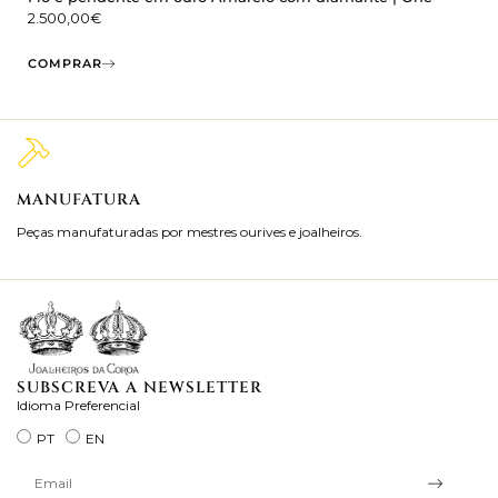
2.500,00
€
COMPRAR
MANUFATURA
M
Peças manufaturadas por mestres ourives e joalheiros.
Jo
ra
SUBSCREVA A NEWSLETTER
Idioma Preferencial
PT
EN