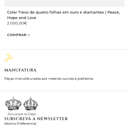
Colar Trevo de quatro folhas em ouro e diamantes | Peace,
Hope and Love
2.000,00
€
COMPRAR
MANUFATURA
M
Peças manufaturadas por mestres ourives e joalheiros.
Jo
ra
SUBSCREVA A NEWSLETTER
Idioma Preferencial