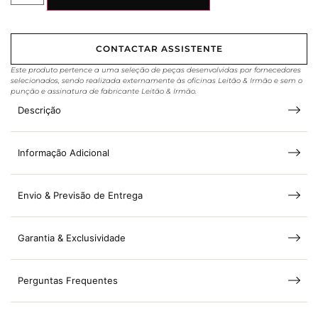
CONTACTAR ASSISTENTE
Este produto pertence a uma seleção de peças desenvolvidas por fornecedores
selecionados, sendo realizada externamente às oficinas Leitão & Irmão e sem o
punção e assinatura de fabricante Leitão & Irmão.
Descrição
Informação Adicional
Envio & Previsão de Entrega
Garantia & Exclusividade
Perguntas Frequentes