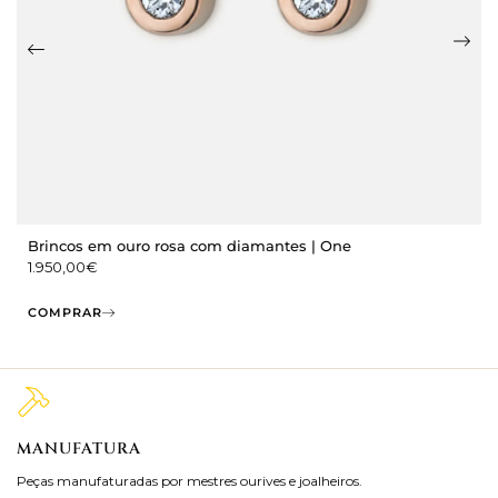
Brincos em ouro rosa com diamantes | One
1.950,00
€
COMPRAR
MANUFATURA
M
Peças manufaturadas por mestres ourives e joalheiros.
Jo