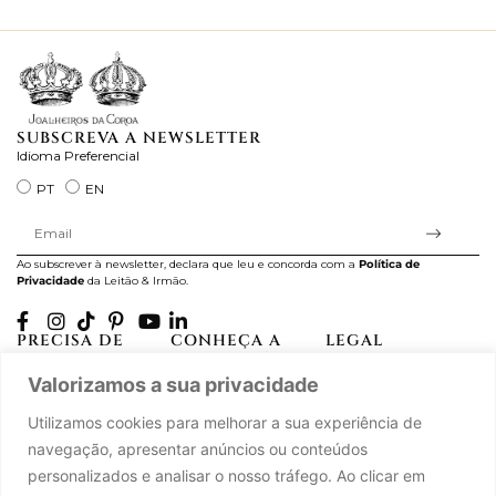
ra
SUBSCREVA A NEWSLETTER
Idioma Preferencial
PT
EN
Ao subscrever à newsletter, declara que leu e concorda com a
Política de
Privacidade
da Leitão & Irmão.
PRECISA DE
CONHEÇA A
LEGAL
AJUDA?
CASA LEITÃO
Projectos Apoiados pela
Valorizamos a sua privacidade
A minha conta
História
UE
Cuidado com as Peças
Atelier
Política de Privacidade
Utilizamos cookies para melhorar a sua experiência de
Trocas & Devoluções
Oficinas
Termos e Condições
navegação, apresentar anúncios ou conteúdos
Perguntas Frequentes
Journal
Livro de Reclamações
personalizados e analisar o nosso tráfego. Ao clicar em
Contacte-nos
Press