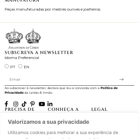
MANUFATURA
M
Peças manufaturadas por mestres ourives e joalheiros.
Jo
ra
SUBSCREVA A NEWSLETTER
Idioma Preferencial
PT
EN
Ao subscrever à newsletter, declara que leu e concorda com a
Política de
Privacidade
da Leitão & Irmão.
PRECISA DE
CONHEÇA A
LEGAL
AJUDA?
CASA LEITÃO
Projectos Apoiados pela
Valorizamos a sua privacidade
A minha conta
História
UE
Cuidado com as Peças
Atelier
Política de Privacidade
Utilizamos cookies para melhorar a sua experiência de
Trocas & Devoluções
Oficinas
Termos e Condições