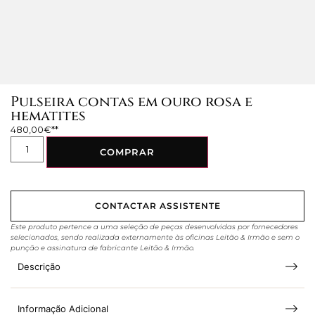
Pulseira contas em ouro rosa e
hematites
480,00
€
COMPRAR
CONTACTAR ASSISTENTE
Este produto pertence a uma seleção de peças desenvolvidas por fornecedores
selecionados, sendo realizada externamente às oficinas Leitão & Irmão e sem o
punção e assinatura de fabricante Leitão & Irmão.
Descrição
Informação Adicional