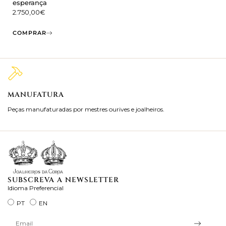
esperança
2.750,00
€
COMPRAR
MANUFATURA
M
Peças manufaturadas por mestres ourives e joalheiros.
Jo
ra
SUBSCREVA A NEWSLETTER
Idioma Preferencial
PT
EN