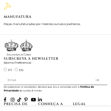
MANUFATURA
M
Peças manufaturadas por mestres ourives e joalheiros.
Jo
ra
SUBSCREVA A NEWSLETTER
Idioma Preferencial
PT
EN
Ao subscrever à newsletter, declara que leu e concorda com a
Política de
Privacidade
da Leitão & Irmão.
PRECISA DE
CONHEÇA A
LEGAL
AJUDA?
CASA LEITÃO
Projectos Apoiados pela