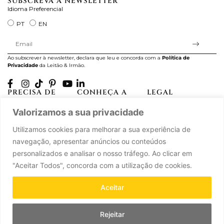
SUBSCREVA A NEWSLETTER
Idioma Preferencial
PT
EN
Ao subscrever à newsletter, declara que leu e concorda com a
Política de
Privacidade
da Leitão & Irmão.
PRECISA DE
CONHEÇA A
LEGAL
AJUDA?
CASA LEITÃO
Projectos Apoiados pela
Valorizamos a sua privacidade
A minha conta
História
UE
Cuidado com as Peças
Atelier
Política de Privacidade
Utilizamos cookies para melhorar a sua experiência de
Trocas & Devoluções
Oficinas
Termos e Condições
navegação, apresentar anúncios ou conteúdos
Perguntas Frequentes
Journal
Livro de Reclamações
personalizados e analisar o nosso tráfego. Ao clicar em
Contacte-nos
Press
"Aceitar Todos", concorda com a utilização de cookies.
Carreiras
Parcerias
Aceitar
Rejeitar