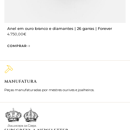
Anel em ouro branco e diamantes | 26 garras | Forever
4.750,00
€
COMPRAR
MANUFATURA
M
Peças manufaturadas por mestres ourives e joalheiros.
Jo
ra