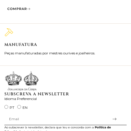
COMPRAR
MANUFATURA
M
Peças manufaturadas por mestres ourives e joalheiros.
Jo
ra
SUBSCREVA A NEWSLETTER
Idioma Preferencial
PT
EN
Ao subscrever à newsletter, declara que leu e concorda com a
Política de