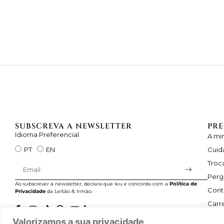
SUBSCREVA A NEWSLETTER
PRE
Idioma Preferencial
A mi
Cuid
PT
EN
Troc
Perg
Ao subscrever à newsletter, declara que leu e concorda com a
Política de
Cont
Privacidade
da Leitão & Irmão.
Carre
Valorizamos a sua privacidade