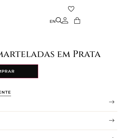
TO
EN
EN
marteladas em Prata
MPRAR
ENTE