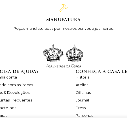
MANUFATURA
Peças manufaturadas por mestres ourives e joalheiros.
CISA DE AJUDA?
CONHEÇA A CASA L
nha conta
História
ado com as Peças
Atelier
as & Devoluções
Oficinas
untas Frequentes
Journal
acte-nos
Press
iras
Parcerias