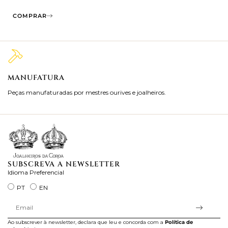
COMPRAR
MANUFATURA
M
Peças manufaturadas por mestres ourives e joalheiros.
Jo
ra
SUBSCREVA A NEWSLETTER
Idioma Preferencial
PT
EN
Ao subscrever à newsletter, declara que leu e concorda com a
Política de