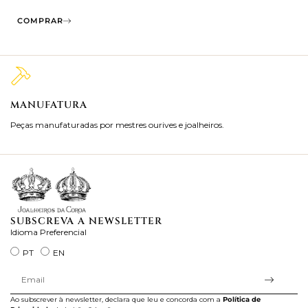
COMPRAR
MANUFATURA
M
Peças manufaturadas por mestres ourives e joalheiros.
Jo
ra
SUBSCREVA A NEWSLETTER
Idioma Preferencial
PT
EN
Ao subscrever à newsletter, declara que leu e concorda com a
Política de