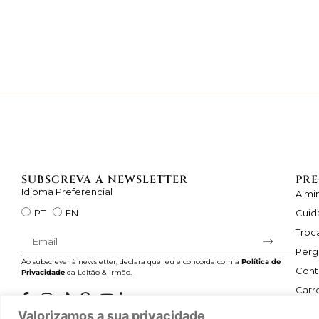
SUBSCREVA A NEWSLETTER
PRE
Idioma Preferencial
A mi
Cuid
PT
EN
Troc
Perg
Ao subscrever à newsletter, declara que leu e concorda com a
Política de
Cont
Privacidade
da Leitão & Irmão.
Carre
Valorizamos a sua privacidade