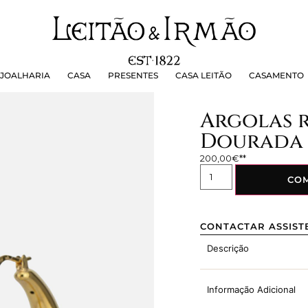
OALHARIA
CASA
PRESENTES
CASA LEITÃO
CASAMEN
JOALHARIA
CASA
PRESENTES
CASA LEITÃO
CASAMENTO
Argolas 
Dourada
200,00
€
CO
CONTACTAR ASSIST
Descrição
Informação Adicional