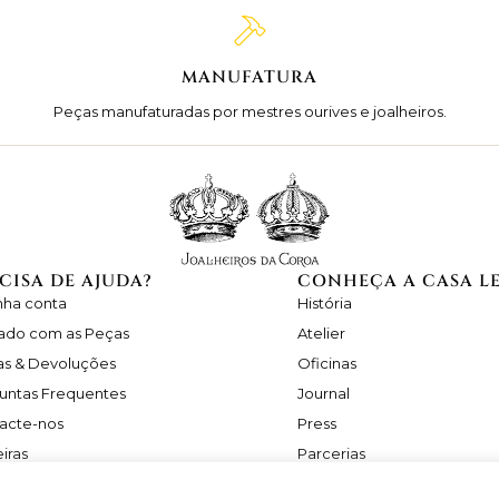
MANUFATURA
Peças manufaturadas por mestres ourives e joalheiros.
CISA DE AJUDA?
CONHEÇA A CASA L
nha conta
História
ado com as Peças
Atelier
as & Devoluções
Oficinas
untas Frequentes
Journal
acte-nos
Press
iras
Parcerias