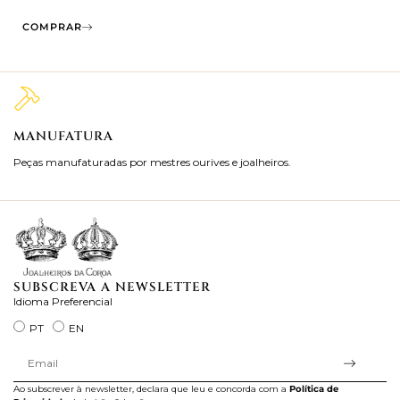
COMPRAR
MANUFATURA
M
Peças manufaturadas por mestres ourives e joalheiros.
Jo
ra
SUBSCREVA A NEWSLETTER
Idioma Preferencial
PT
EN
Ao subscrever à newsletter, declara que leu e concorda com a
Política de