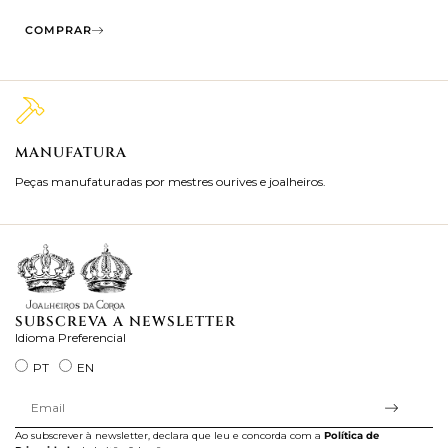
COMPRAR
MANUFATURA
M
Peças manufaturadas por mestres ourives e joalheiros.
Jo
ra
SUBSCREVA A NEWSLETTER
Idioma Preferencial
PT
EN
Ao subscrever à newsletter, declara que leu e concorda com a
Política de