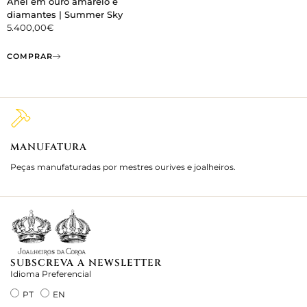
Anel em ouro amarelo e
diamantes | Summer Sky
5.400,00
€
COMPRAR
MANUFATURA
M
Peças manufaturadas por mestres ourives e joalheiros.
Jo
e 
SUBSCREVA A NEWSLETTER
Idioma Preferencial
PT
EN