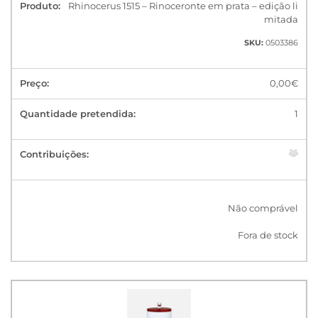
Rhinocerus 1515 – Rinoceronte em prata – edição li
mitada
SKU:
0503386
0,00
€
1
Não comprável
Fora de stock