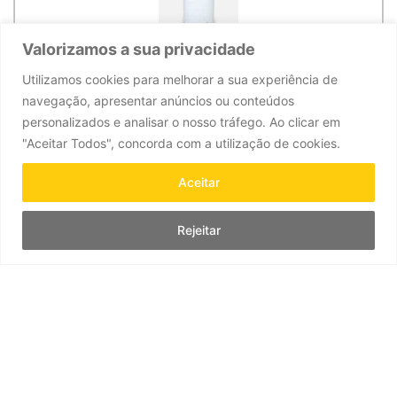
Valorizamos a sua privacidade
Caixa de Porcelana Daisy com pega em prata | Ver
Utilizamos cookies para melhorar a sua experiência de
melho
navegação, apresentar anúncios ou conteúdos
SKU:
0826037V
personalizados e analisar o nosso tráfego. Ao clicar em
"Aceitar Todos", concorda com a utilização de cookies.
375,00
€
Aceitar
1
Rejeitar
ADICIONAR AO CARRINHO