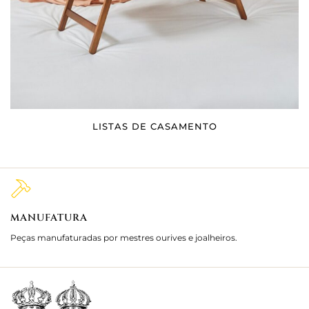
LISTAS DE CASAMENTO
MANUFATURA
M
Peças manufaturadas por mestres ourives e joalheiros.
Jo
e 