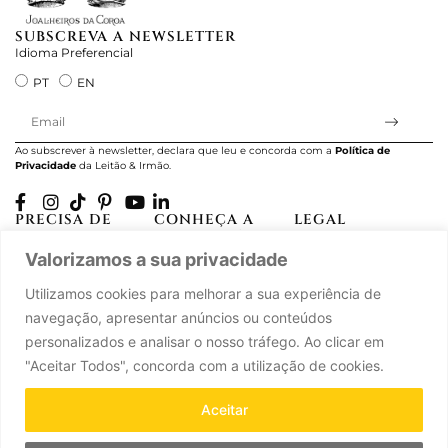
SUBSCREVA A NEWSLETTER
Idioma Preferencial
PT
EN
Ao subscrever à newsletter, declara que leu e concorda com a
Política de
Privacidade
da Leitão & Irmão.
PRECISA DE
CONHEÇA A
LEGAL
AJUDA?
CASA LEITÃO
Projectos Apoiados
Valorizamos a sua privacidade
A minha conta
História
pela UE
Cuidado com as Peças
Atelier
Política de Privacidade
Utilizamos cookies para melhorar a sua experiência de
Trocas & Devoluções
Oficinas
Termos e Condições
navegação, apresentar anúncios ou conteúdos
Perguntas Frequentes
Journal
Livro de Reclamações
personalizados e analisar o nosso tráfego. Ao clicar em
Contacte-nos
Press
"Aceitar Todos", concorda com a utilização de cookies.
Carreiras
Parcerias
Aceitar