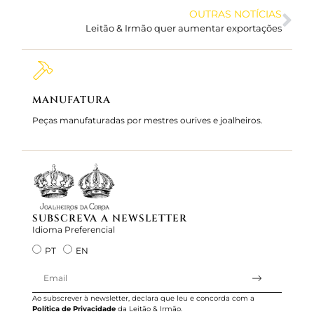
OUTRAS NOTÍCIAS
Leitão & Irmão quer aumentar exportações
MANUFATURA
MARC
Peças manufaturadas por mestres ourives e joalheiros.
Joalhei
Servimos
SUBSCREVA A NEWSLETTER
Idioma Preferencial
PT
EN
Ao subscrever à newsletter, declara que leu e concorda com a
Política de Privacidade
da Leitão & Irmão.