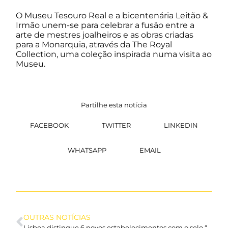
O Museu Tesouro Real e a bicentenária Leitão &
Irmão unem-se para celebrar a fusão entre a
arte de mestres joalheiros e as obras criadas
para a Monarquia, através da The Royal
Collection, uma coleção inspirada numa visita ao
Museu.
Partilhe esta notícia
FACEBOOK
TWITTER
LINKEDIN
WHATSAPP
EMAIL
OUTRAS NOTÍCIAS
Lisboa distingue 6 novos estabelecimentos com o selo “Lojas com História” no Bairro Alto. Saiba quais são