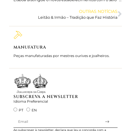
OUTRAS NOTÍCIAS
Leitão & Irmão – Tradição que Faz História
MANUFATURA
MARC
Peças manufaturadas por mestres ourives e joalheiros.
Joalhei
Servimos
SUBSCREVA A NEWSLETTER
Idioma Preferencial
PT
EN
Ao subscrever à newsletter, declara que leu e concorda com a