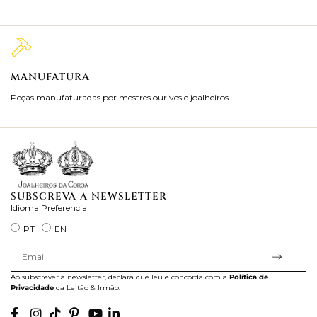
MANUFATURA
M
Peças manufaturadas por mestres ourives e joalheiros.
Jo
ra
SUBSCREVA A NEWSLETTER
Idioma Preferencial
PT
EN
Ao subscrever à newsletter, declara que leu e concorda com a
Política de
Privacidade
da Leitão & Irmão.