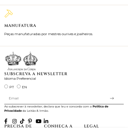
MANUFATURA
M
Peças manufaturadas por mestres ourives e joalheiros.
Jo
ra
SUBSCREVA A NEWSLETTER
Idioma Preferencial
PT
EN
Ao subscrever à newsletter, declara que leu e concorda com a
Política de
Privacidade
da Leitão & Irmão.
PRECISA DE
CONHEÇA A
LEGAL