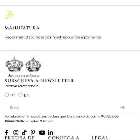
MANUFATURA
M
Peças manufaturadas por mestres ourives e joalheiros.
Jo
ra
SUBSCREVA A NEWSLETTER
Idioma Preferencial
PT
EN
Ao subscrever à newsletter, declara que leu e concorda com a
Política de
Privacidade
da Leitão & Irmão.
PRECISA DE
CONHEÇA A
LEGAL