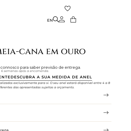
TO
EN
EN
meia-cana em ouro
e connosco para saber previsão de entrega.
 a 6 semanas após a encomenda.
ENTE
DESCUBRA A SUA MEDIDA DE ANEL
alizados exclusivamente para si. O seu anel estará disponível entre 4 a 8
ferentes das apresentadas sujeitas a orçamento.
trega