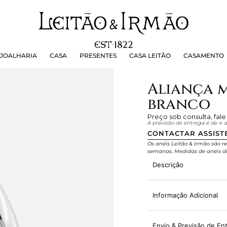
OALHARIA
CASA
PRESENTES
CASA LEITÃO
CASAMEN
JOALHARIA
CASA
PRESENTES
CASA LEITÃO
CASAMENTO
Aliança 
branco
Preço sob consulta, fal
A previsão de entrega é de 4
CONTACTAR ASSIST
Os anéis Leitão & Irmão são re
semanas. Medidas de anéis di
Descrição
Informação Adicional
Envio & Previsão de En