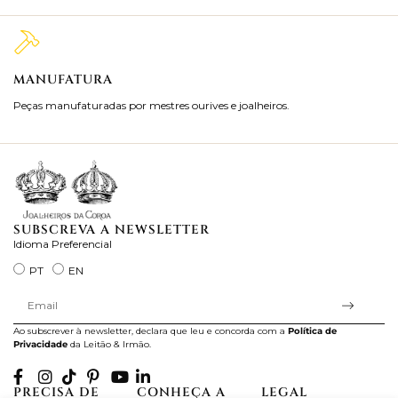
MANUFATURA
M
Peças manufaturadas por mestres ourives e joalheiros.
Jo
ra
SUBSCREVA A NEWSLETTER
Idioma Preferencial
PT
EN
Ao subscrever à newsletter, declara que leu e concorda com a
Política de
Privacidade
da Leitão & Irmão.
PRECISA DE
CONHEÇA A
LEGAL