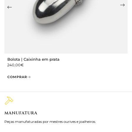
Bolota | Caixinha em prata
240,00
€
COMPRAR
MANUFATURA
M
Peças manufaturadas por mestres ourives e joalheiros.
Jo
ra