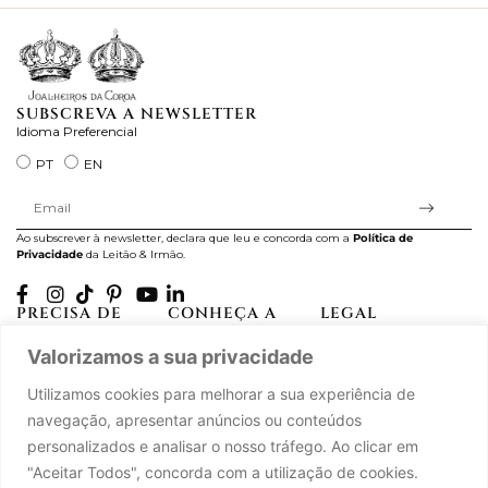
SUBSCREVA A NEWSLETTER
Idioma Preferencial
PT
EN
Ao subscrever à newsletter, declara que leu e concorda com a
Política de
Privacidade
da Leitão & Irmão.
PRECISA DE
CONHEÇA A
LEGAL
AJUDA?
CASA LEITÃO
Projectos Apoiados pela
Valorizamos a sua privacidade
A minha conta
História
UE
Cuidado com as Peças
Atelier
Política de Privacidade
Utilizamos cookies para melhorar a sua experiência de
Trocas & Devoluções
Oficinas
Termos e Condições
navegação, apresentar anúncios ou conteúdos
Perguntas Frequentes
Journal
Livro de Reclamações
personalizados e analisar o nosso tráfego. Ao clicar em
Contacte-nos
Press
"Aceitar Todos", concorda com a utilização de cookies.