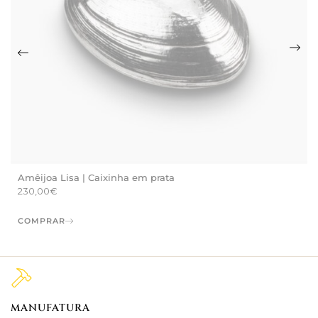
Amêijoa Lisa | Caixinha em prata
230,00
€
COMPRAR
MANUFATURA
M