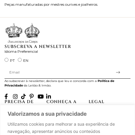
Peças manufaturadas por mestres ourives e joalheiros.
Jo
ra
SUBSCREVA A NEWSLETTER
Idioma Preferencial
PT
EN
Ao subscrever à newsletter, declara que leu e concorda com a
Política de
Privacidade
da Leitão & Irmão.
PRECISA DE
CONHEÇA A
LEGAL
AJUDA?
CASA LEITÃO
Projectos Apoiados pela
Valorizamos a sua privacidade
A minha conta
História
UE
Cuidado com as Peças
Atelier
Política de Privacidade
Utilizamos cookies para melhorar a sua experiência de
Trocas & Devoluções
Oficinas
Termos e Condições
navegação, apresentar anúncios ou conteúdos