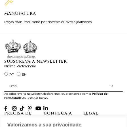
MANUFATURA
M
Peças manufaturadas por mestres ourives e joalheiros.
Jo
ra
SUBSCREVA A NEWSLETTER
Idioma Preferencial
PT
EN
Ao subscrever à newsletter, declara que leu e concorda com a
Política de
Privacidade
da Leitão & Irmão.
PRECISA DE
CONHEÇA A
LEGAL
AJUDA?
CASA LEITÃO
Projectos Apoiados pela
Valorizamos a sua privacidade
A minha conta
História
UE