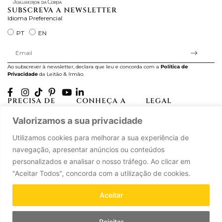
SUBSCREVA A NEWSLETTER
Idioma Preferencial
PT
EN
Ao subscrever à newsletter, declara que leu e concorda com a
Política de
Privacidade
da Leitão & Irmão.
PRECISA DE
CONHEÇA A
LEGAL
AJUDA?
CASA LEITÃO
Projectos Apoiados pela
Valorizamos a sua privacidade
A minha conta
História
UE
Cuidado com as Peças
Atelier
Política de Privacidade
Utilizamos cookies para melhorar a sua experiência de
Trocas & Devoluções
Oficinas
Termos e Condições
navegação, apresentar anúncios ou conteúdos
Perguntas Frequentes
Journal
Livro de Reclamações
personalizados e analisar o nosso tráfego. Ao clicar em
Contacte-nos
Press
"Aceitar Todos", concorda com a utilização de cookies.
Carreiras
Parcerias
Aceitar
Rejeitar