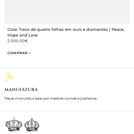
Colar Trevo de quatro folhas em ouro e diamantes | Peace,
Hope and Love
2.000,00
€
COMPRAR
MANUFATURA
M
Peças manufaturadas por mestres ourives e joalheiros.
Jo
ra