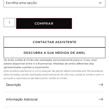
COMPRAR
CONTACTAR ASSISTENTE
DESCUBRA A SUA MEDIDA DE ANEL
Os anéis Leitão & Irmão são realizados exclusivamente para si. O seu anel
estará disponível entre 4 a 8 semanas. Medidas de anéis diferentes das
apresentadas sujeitas a orçamento.
Este produto pertence a uma seleção de peças desenvolvidas por fornecedores
selecionados, sendo realizada externamente às oficinas Leitão & Irmão e sem o
punção e assinatura de fabricante Leitão & Irmão.
Descrição
Informação Adicional