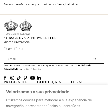
Peças manufaturadas por mestres ourives e joalheiros.
Jo
ra
SUBSCREVA A NEWSLETTER
Idioma Preferencial
PT
EN
Ao subscrever à newsletter, declara que leu e concorda com a
Política de
Privacidade
da Leitão & Irmão.
PRECISA DE
CONHEÇA A
LEGAL
AJUDA?
CASA LEITÃO
Projectos Apoiados pela
Valorizamos a sua privacidade
A minha conta
História
UE
Cuidado com as Peças
Atelier
Política de Privacidade
Utilizamos cookies para melhorar a sua experiência de
Trocas & Devoluções
Oficinas
Termos e Condições
navegação, apresentar anúncios ou conteúdos