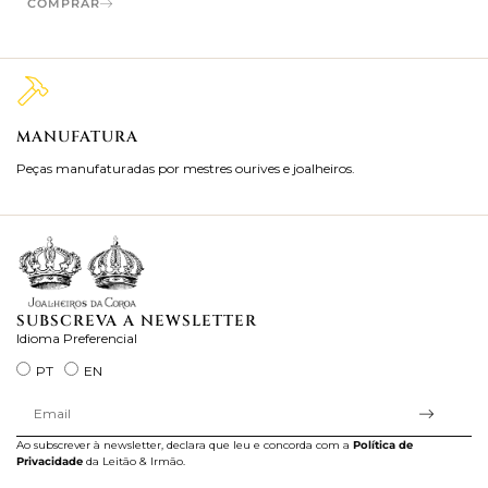
COMPRAR
MANUFATURA
M
Peças manufaturadas por mestres ourives e joalheiros.
Jo
ra
SUBSCREVA A NEWSLETTER
Idioma Preferencial
PT
EN
Ao subscrever à newsletter, declara que leu e concorda com a
Política de
Privacidade
da Leitão & Irmão.