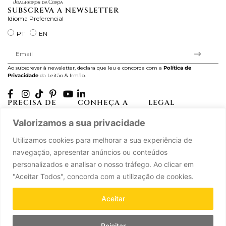
SUBSCREVA A NEWSLETTER
Idioma Preferencial
PT
EN
Ao subscrever à newsletter, declara que leu e concorda com a
Política de
Privacidade
da Leitão & Irmão.
PRECISA DE
CONHEÇA A
LEGAL
AJUDA?
CASA LEITÃO
Projectos Apoiados pela
Valorizamos a sua privacidade
A minha conta
História
UE
Cuidado com as Peças
Atelier
Política de Privacidade
Utilizamos cookies para melhorar a sua experiência de
Trocas & Devoluções
Oficinas
Termos e Condições
navegação, apresentar anúncios ou conteúdos
Perguntas Frequentes
Journal
Livro de Reclamações
personalizados e analisar o nosso tráfego. Ao clicar em
Contacte-nos
Press
"Aceitar Todos", concorda com a utilização de cookies.
Carreiras
Parcerias
Aceitar
Rejeitar