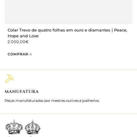
Colar Trevo de quatro folhas em ouro e diamantes | Peace,
Hope and Love
2.000,00
€
COMPRAR
MANUFATURA
M
Peças manufaturadas por mestres ourives e joalheiros.
Jo
ra