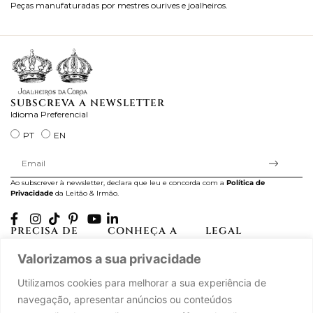
Peças manufaturadas por mestres ourives e joalheiros.
Jo
ra
SUBSCREVA A NEWSLETTER
Idioma Preferencial
PT
EN
Ao subscrever à newsletter, declara que leu e concorda com a
Política de
Privacidade
da Leitão & Irmão.
PRECISA DE
CONHEÇA A
LEGAL
AJUDA?
CASA LEITÃO
Projectos Apoiados pela
Valorizamos a sua privacidade
A minha conta
História
UE
Cuidado com as Peças
Atelier
Política de Privacidade
Utilizamos cookies para melhorar a sua experiência de
Trocas & Devoluções
Oficinas
Termos e Condições
navegação, apresentar anúncios ou conteúdos
Perguntas Frequentes
Journal
Livro de Reclamações