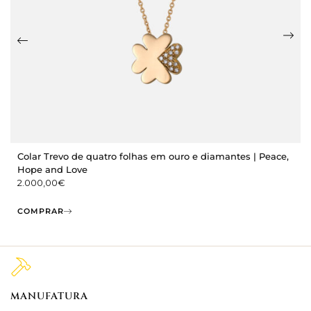
Colar Trevo de quatro folhas em ouro e diamantes | Peace,
Hope and Love
2.000,00
€
COMPRAR
MANUFATURA
M