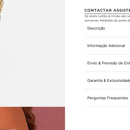
CONTACTAR ASSIST
Os anéis Leitão & Irmão são re
semanas. Medidas de anéis di
Descrição
Informação Adicional
Envio & Previsão de En
Garantia & Exclusividad
Perguntas Frequentes