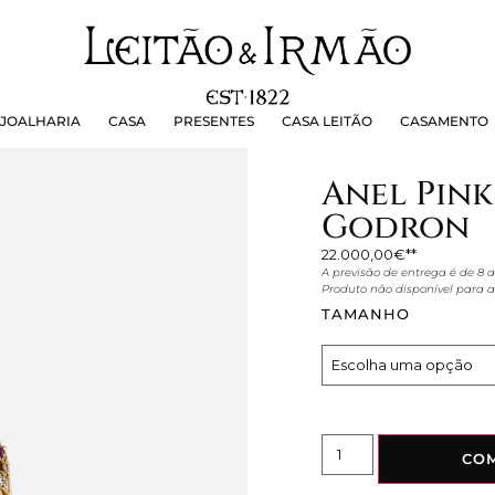
OALHARIA
CASA
PRESENTES
CASA LEITÃO
CASAMEN
JOALHARIA
CASA
PRESENTES
CASA LEITÃO
CASAMENTO
Anel Pin
Godron
22.000,00
€
A previsão de entrega é de 8
Produto não disponível para 
TAMANHO
CO