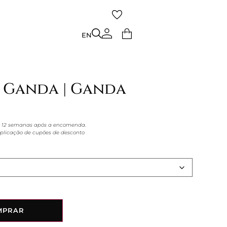
TO
EN
EN
k Ganda | Ganda
 a 12 semanas após a encomenda.
aplicação de cupões de desconto
MPRAR