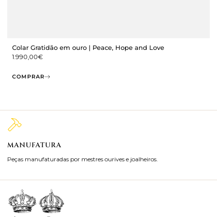
Colar Gratidão em ouro | Peace, Hope and Love
1.990,00
€
COMPRAR
MANUFATURA
M
Peças manufaturadas por mestres ourives e joalheiros.
Jo
ra